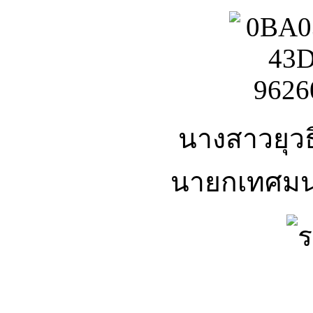
นางสาวยุวธิ
นายกเทศมน