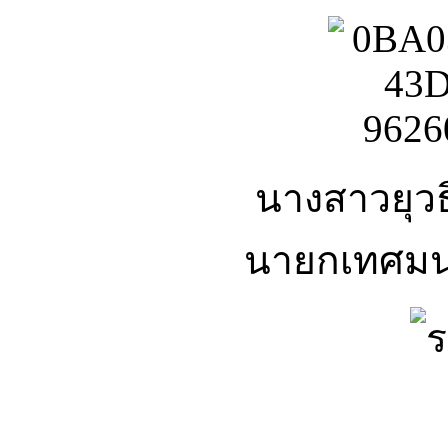
นางสาวยุวธิ
นายกเทศมน