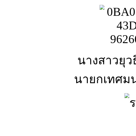
นางสาวยุวธิ
นายกเทศมน